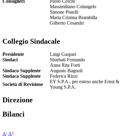
Consiglieri
Paolo Ceschi
Massimiliano Colangelo
Simone Pistelli
Maria Cristina Brambilla
Gilberto Cesandri
Collegio Sindacale
Presidente
Luigi Gaspari
Sindaci
Sbarbati Fernando
Anna Rita Forti
Sindaco Supplente
Augusto Bagnoli
Sindaca Supplente
Federica Rizzi
EY S.P.A., per esteso anche Ernst &
Società di Revisione
Young S.P.A.
Direzione
Bilanci
-
+
A
A