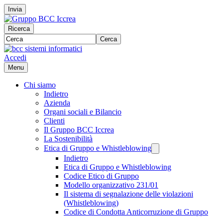
Invia
Ricerca
Cerca
Accedi
Menu
Chi siamo
Indietro
Azienda
Organi sociali e Bilancio
Clienti
Il Gruppo BCC Iccrea
La Sostenibilità
Etica di Gruppo e Whistleblowing
Indietro
Etica di Gruppo e Whistleblowing
Codice Etico di Gruppo
Modello organizzativo 231/01
Il sistema di segnalazione delle violazioni
(Whistleblowing)
Codice di Condotta Anticorruzione di Gruppo