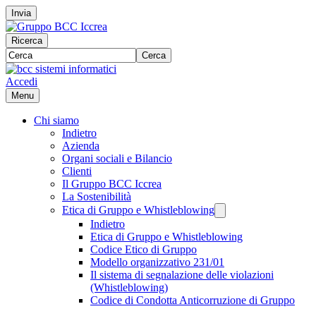
Invia
Ricerca
Cerca
Accedi
Menu
Chi siamo
Indietro
Azienda
Organi sociali e Bilancio
Clienti
Il Gruppo BCC Iccrea
La Sostenibilità
Etica di Gruppo e Whistleblowing
Indietro
Etica di Gruppo e Whistleblowing
Codice Etico di Gruppo
Modello organizzativo 231/01
Il sistema di segnalazione delle violazioni
(Whistleblowing)
Codice di Condotta Anticorruzione di Gruppo