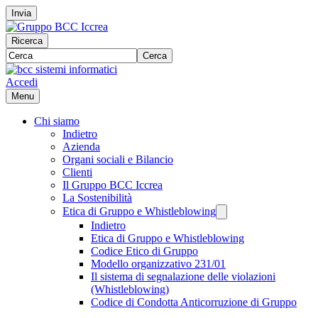
Invia
Ricerca
Cerca
Accedi
Menu
Chi siamo
Indietro
Azienda
Organi sociali e Bilancio
Clienti
Il Gruppo BCC Iccrea
La Sostenibilità
Etica di Gruppo e Whistleblowing
Indietro
Etica di Gruppo e Whistleblowing
Codice Etico di Gruppo
Modello organizzativo 231/01
Il sistema di segnalazione delle violazioni
(Whistleblowing)
Codice di Condotta Anticorruzione di Gruppo